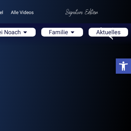
el
Alle Videos
ei Noach
Familie
Aktuelles
Open