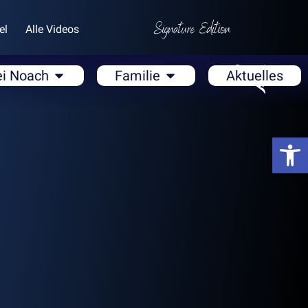
el
Alle Videos
ei Noach
Familie
Aktuelles
Open