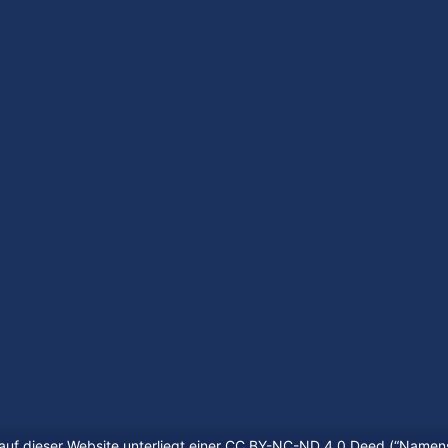
auf dieser Website unterliegt einer CC BY-NC-ND 4.0 Deed (“
Namens