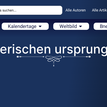
Alle Autoren
Alle Artik
Kalendertage
Weltbild
Bn
ierischen ursprun