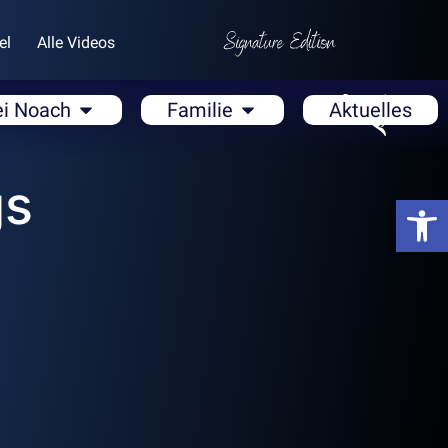
el
Alle Videos
ei Noach
Familie
Aktuelles
gs
Open