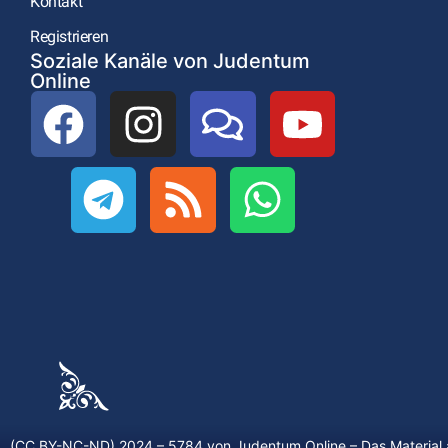
Kontakt
Registrieren
Soziale Kanäle von Judentum
Online
(CC BY-NC-ND) 2024 – 5784 von
Judentum.Online
– Das Material 