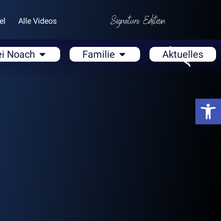
el
Alle Videos
ei Noach
Familie
Aktuelles
Open