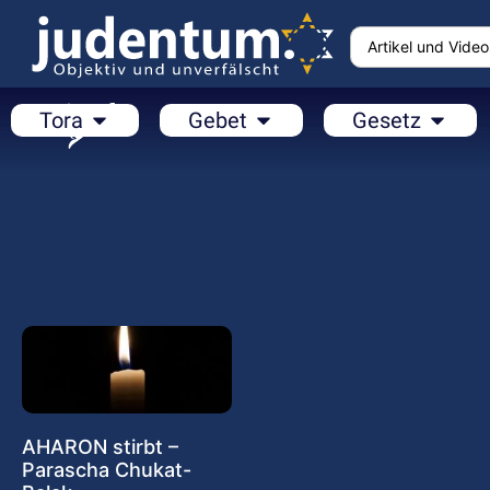
Tora
Gebet
Gesetz
AHARON stirbt –
Parascha Chukat-