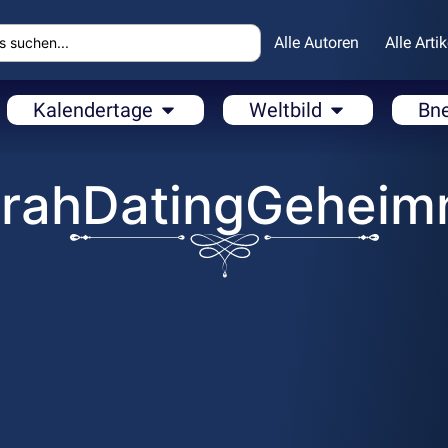
Alle Autoren
Alle Artik
Kalendertage
Weltbild
Bn
rahDatingGeheim