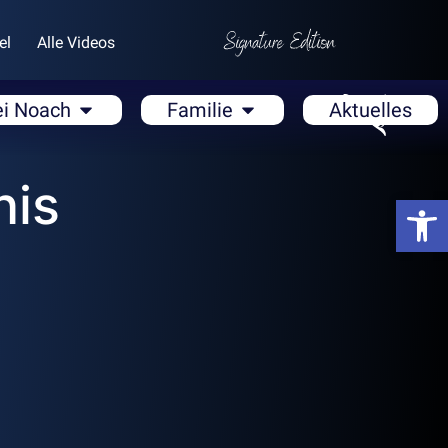
el
Alle Videos
ei Noach
Familie
Aktuelles
nis
Open