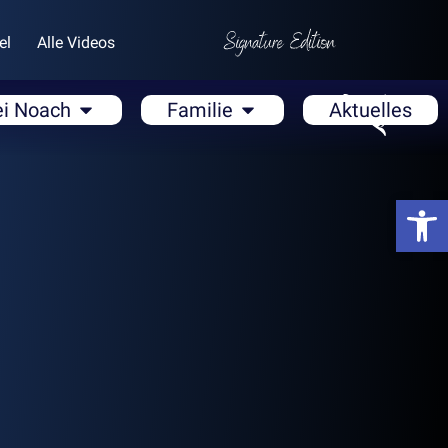
el
Alle Videos
ei Noach
Familie
Aktuelles
Open