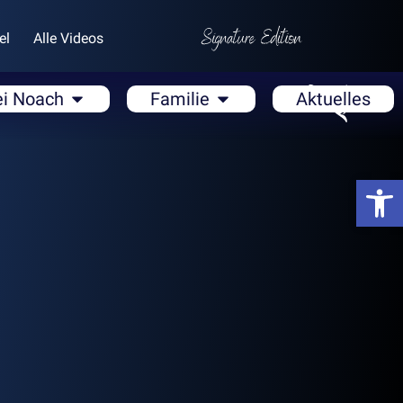
el
Alle Videos
ei Noach
Familie
Aktuelles
Open