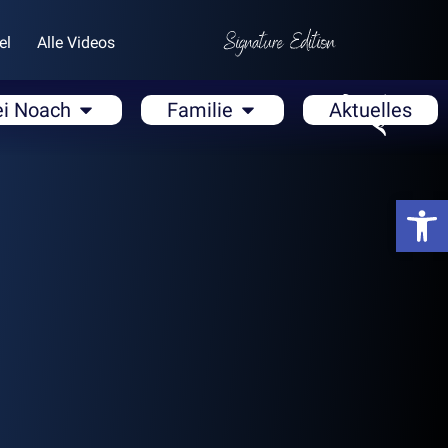
el
Alle Videos
ei Noach
Familie
Aktuelles
Open