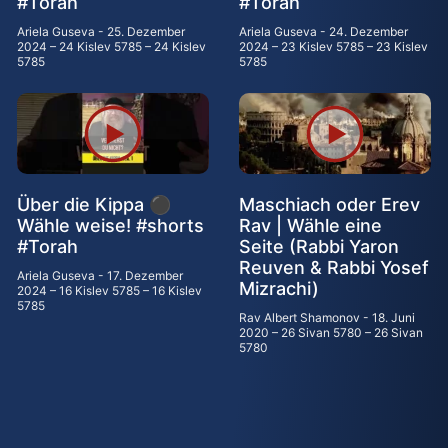
#Torah
#Torah
Ariela Guseva
25. Dezember
Ariela Guseva
24. Dezember
2024 – 24 Kislev 5785 – 24 Kislev
2024 – 23 Kislev 5785 – 23 Kislev
5785
5785
Über die Kippa ⚫
Maschiach oder Erev
Wähle weise! #shorts
Rav | Wähle eine
#Torah
Seite (Rabbi Yaron
Reuven & Rabbi Yosef
Ariela Guseva
17. Dezember
Mizrachi)
2024 – 16 Kislev 5785 – 16 Kislev
5785
Rav Albert Shamonov
18. Juni
2020 – 26 Sivan 5780 – 26 Sivan
5780