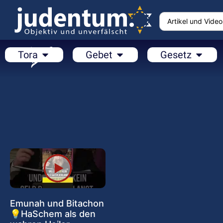
Tora
Gebet
Gesetz
Emunah und Bitachon
💡HaSchem als den