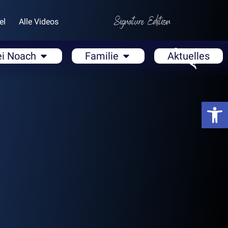
el
Alle Videos
ei Noach
Familie
Aktuelles
Open