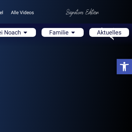
el
Alle Videos
ei Noach
Familie
Aktuelles
Open