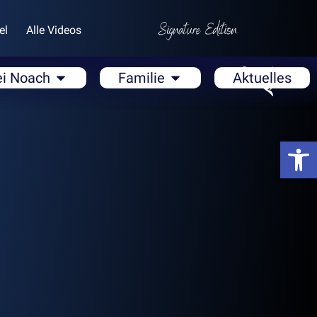
el
Alle Videos
ei Noach
Familie
Aktuelles
Open