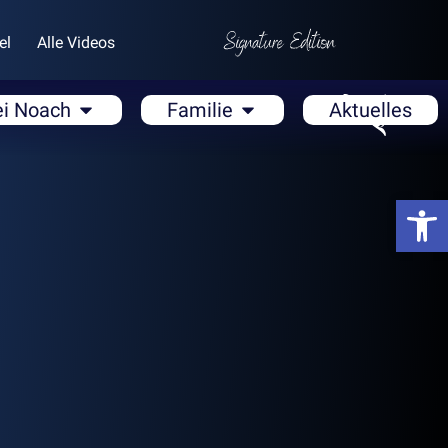
el
Alle Videos
ei Noach
Familie
Aktuelles
Open