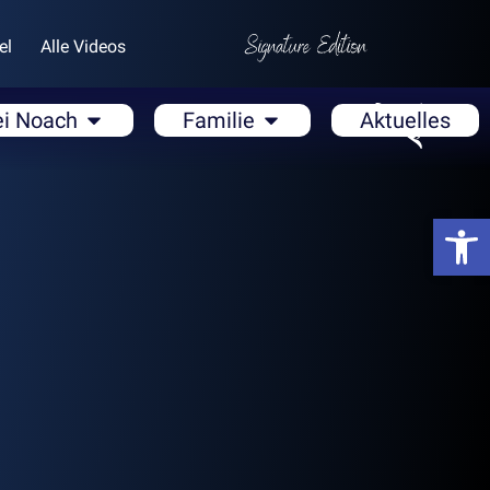
el
Alle Videos
ei Noach
Familie
Aktuelles
Open