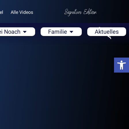
el
Alle Videos
ei Noach
Familie
Aktuelles
Open