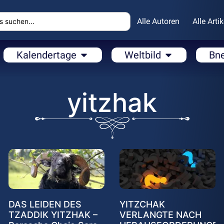
Alle Autoren
Alle Artik
Kalendertage
Weltbild
Bn
yitzhak
DAS LEIDEN DES
YITZCHAK
TZADDIK YITZHAK –
VERLANGTE NACH