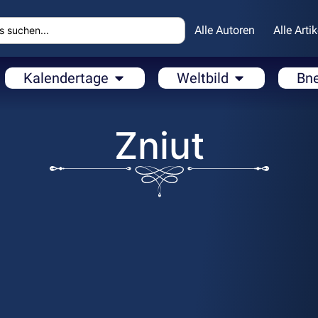
Alle Autoren
Alle Artik
Kalendertage
Weltbild
Bn
Zniut