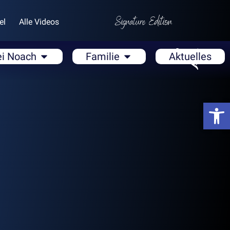
el
Alle Videos
ei Noach
Familie
Aktuelles
Open