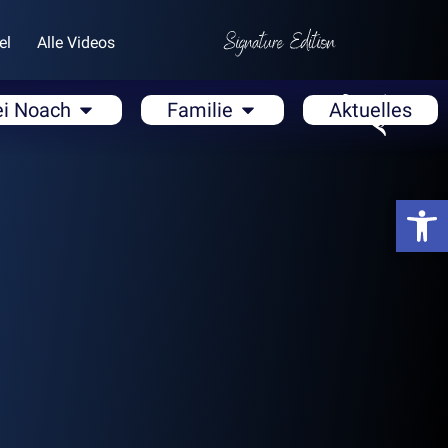
el
Alle Videos
ei Noach
Familie
Aktuelles
Open