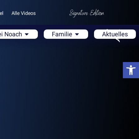
el
Alle Videos
ei Noach
Familie
Aktuelles
Open