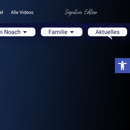
el
Alle Videos
ei Noach
Familie
Aktuelles
Open