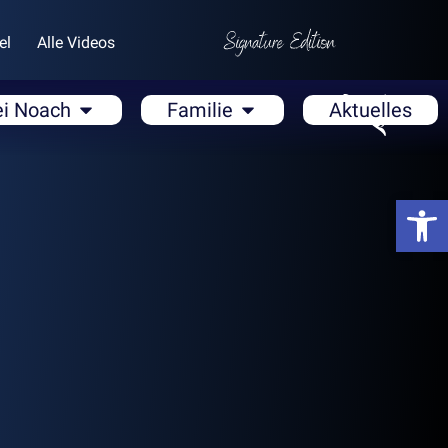
el
Alle Videos
ei Noach
Familie
Aktuelles
Open