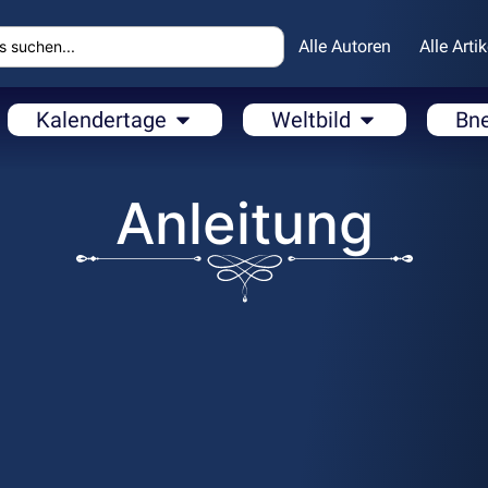
Alle Autoren
Alle Artik
Kalendertage
Weltbild
Bn
Anleitung
CH