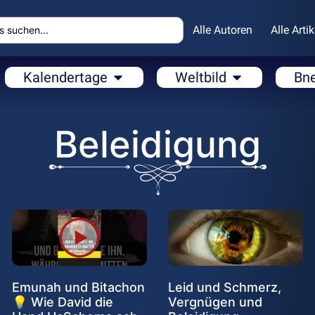
Alle Autoren
Alle Artik
Kalendertage
Weltbild
Bn
Beleidigung
Emunah und Bitachon
Leid und Schmerz,
💡 Wie David die
Vergnügen und