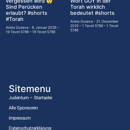
vergessen wird 😲
Wort GOY in der
Sind Perücken
Torah wirklich
erlaubt? #shorts
bedeutet #shorts
#Torah
Ariela Guseva
21. Dezember
2025 – 1 Tevet 5786 – 1 Tevet
Ariela Guseva
8. Januar 2026 –
5786
19 Tevet 5786 – 19 Tevet 5786
Sitemenu
Judentum – Startseite
Alle Sponsoren
Impressum
Datenschutzerklärung