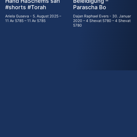
Hand HaSchems sah
Beleidigung –
#shorts #Тоrаh
Parascha Bo
Ariela Guseva
5. August 2025 –
Dajan Raphael Evers
30. Januar
11 Av 5785 – 11 Av 5785
2020 – 4 Shevat 5780 – 4 Shevat
5780