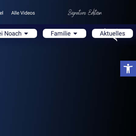
el
Alle Videos
ei Noach
Familie
Aktuelles
Open