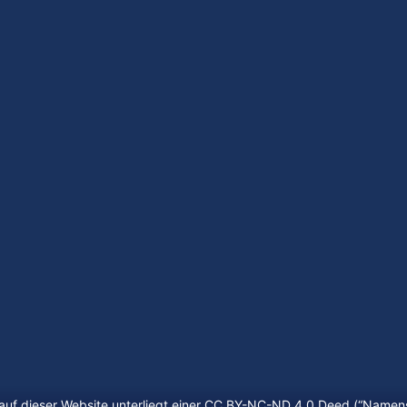
auf dieser Website unterliegt einer CC BY-NC-ND 4.0 Deed (“
Namens