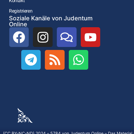
Kontakt
Registrieren
Soziale Kanäle von Judentum
Online
(CC BY-NC-ND) 2024 – 5784 von
Judentum.Online
– Das Material 