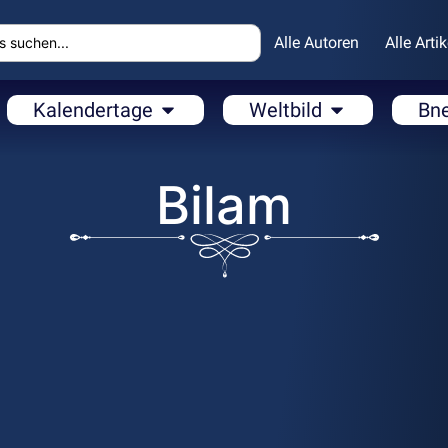
Alle Autoren
Alle Artik
Kalendertage
Weltbild
Bn
Bilam