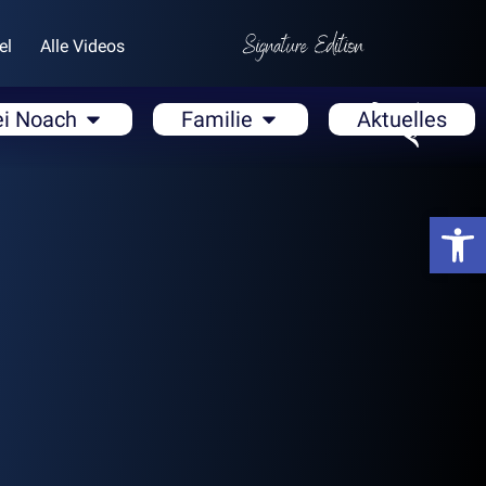
el
Alle Videos
ei Noach
Familie
Aktuelles
Open