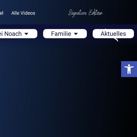
el
Alle Videos
ei Noach
Familie
Aktuelles
Open