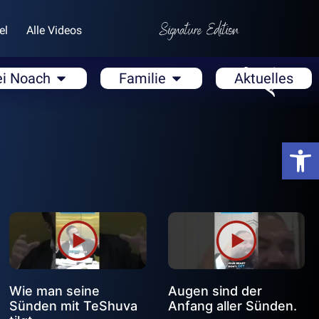
el
Alle Videos
ei Noach
Familie
Aktuelles
Open
Wie man seine
Augen sind der
Sünden mit TeShuva
Anfang aller Sünden.