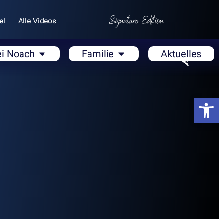
el
Alle Videos
ei Noach
Familie
Aktuelles
Open