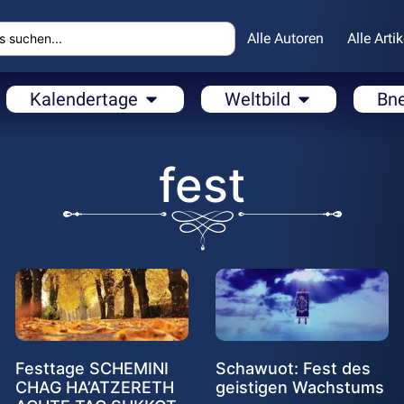
Alle Autoren
Alle Artik
Kalendertage
Weltbild
Bn
fest
Festtage SCHEMINI
Schawuot: Fest des
CHAG HA’ATZERETH
geistigen Wachstums