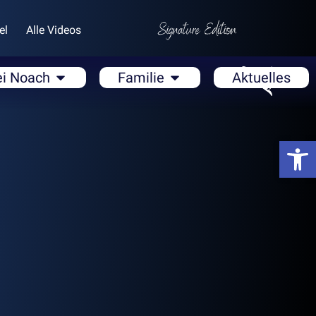
el
Alle Videos
ei Noach
Familie
Aktuelles
Open