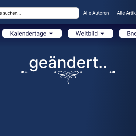
Alle Autoren
Alle Artik
Kalendertage
Weltbild
Bn
geändert..