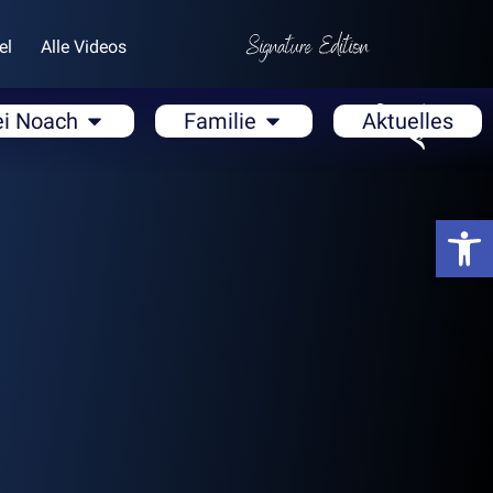
el
Alle Videos
ei Noach
Familie
Aktuelles
Open