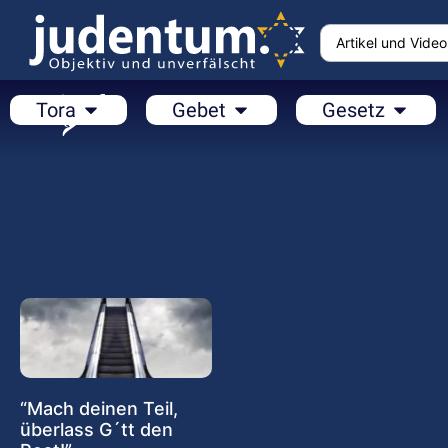
Tora
Gebet
Gesetz
“Mach deinen Teil,
überlass G´tt den