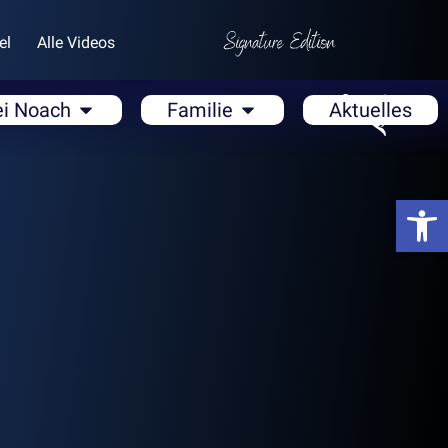
el
Alle Videos
ei Noach
Familie
Aktuelles
Open