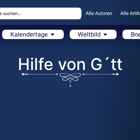
Alle Autoren
Alle Artik
Kalendertage
Weltbild
Bn
Hilfe von G´tt