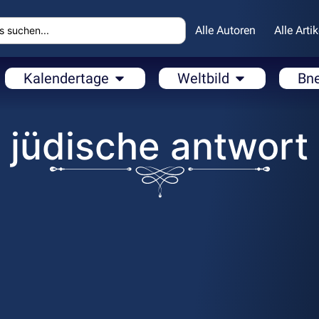
Alle Autoren
Alle Artik
Kalendertage
Weltbild
Bn
jüdische antwort