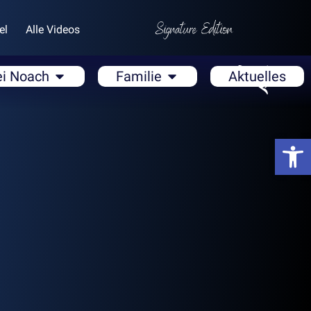
el
Alle Videos
ei Noach
Familie
Aktuelles
Open