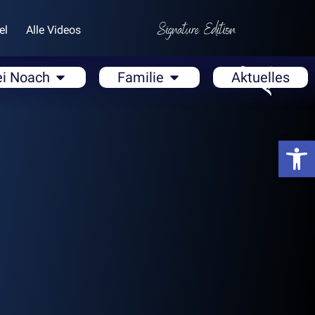
el
Alle Videos
ei Noach
Familie
Aktuelles
Open