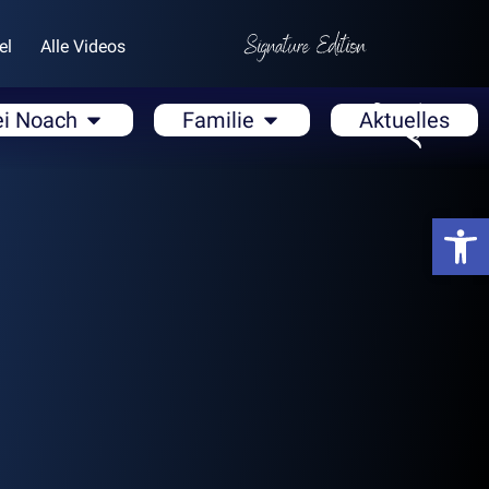
el
Alle Videos
ei Noach
Familie
Aktuelles
Open