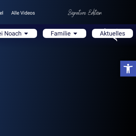
el
Alle Videos
ei Noach
Familie
Aktuelles
Open