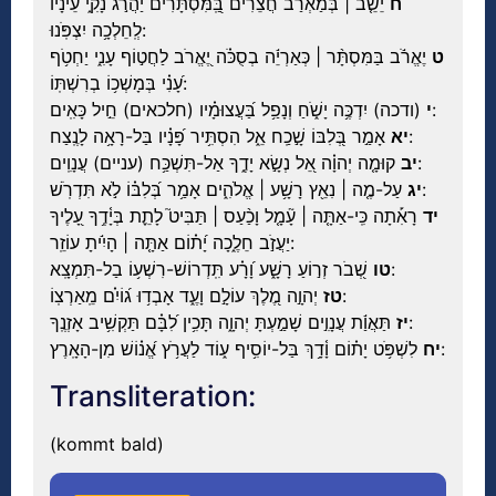
ח
יֵשֵׁ֤ב | בְּמַאְרַ֬ב חֲצֵרִ֗ים בַּֽ֭מִּסְתָּרִים יַהֲרֹ֣ג נָקִ֑י עֵ֝ינָ֗יו
לְֽחֵלְכָ֥ה יִצְפֹּֽנוּ:
ט
יֶאֱרֹ֬ב בַּמִּסְתָּ֨ר | כְּאַרְיֵ֬ה בְסֻכֹּ֗ה יֶ֭אֱרֹב לַחֲט֣וֹף עָנִ֑י יַחְטֹ֥ף
עָ֝נִ֗י בְּמָשְׁכ֥וֹ בְרִשְׁתּֽוֹ:
(ודכה) יִדְכֶּ֥ה יָשֹׁ֑חַ וְנָפַ֥ל בַּ֝עֲצוּמָ֗יו (חלכאים) חֵ֣יל כָּאִֽים:
י
אָמַ֣ר בְּ֭לִבּוֹ שָׁ֣כַֽח אֵ֑ל הִסְתִּ֥יר פָּ֝נָ֗יו בַּל-רָאָ֥ה לָנֶֽצַח:
יא
קוּמָ֤ה יְהוָ֗ה אֵ֭ל נְשָׂ֣א יָדֶ֑ךָ אַל-תִּשְׁכַּ֥ח (עניים) עֲנָוִֽים:
יב
עַל-מֶ֤ה | נִאֵ֖ץ רָשָׁ֥ע | אֱלֹהִ֑ים אָמַ֥ר בְּ֝לִבּ֗וֹ לֹ֣א תִּדְרֹֽשׁ:
יג
יד
רָאִ֡תָה כִּֽי-אַתָּ֤ה | עָ֘מָ֤ל וָכַ֨עַס | תַּבִּיט֮ לָתֵ֪ת בְּיָ֫דֶ֥ךָ עָ֭לֶיךָ
יַעֲזֹ֣ב חֵלֶ֑כָה יָ֝ת֗וֹם אַתָּ֤ה | הָיִ֬יתָ עוֹזֵֽר:
שְׁ֭בֹר זְר֣וֹעַ רָשָׁ֑ע וָ֝רָ֗ע תִּֽדְרוֹשׁ-רִשְׁע֥וֹ בַל-תִּמְצָֽא:
טו
יְהוָ֣ה מֶ֭לֶךְ עוֹלָ֣ם וָעֶ֑ד אָבְד֥וּ ג֝וֹיִ֗ם מֵֽאַרְצֽוֹ:
טז
תַּאֲוַ֬ת עֲנָוִ֣ים שָׁמַ֣עְתָּ יְהוָ֑ה תָּכִ֥ין לִ֝בָּ֗ם תַּקְשִׁ֥יב אָזְנֶֽךָ:
יז
לִשְׁפֹּ֥ט יָת֗וֹם וָ֫דָ֥ךְ בַּל-יוֹסִ֥יף ע֑וֹד לַעֲרֹ֥ץ אֱ֝נ֗וֹשׁ מִן-הָאָֽרֶץ:
יח
Transliteration:
(kommt bald)