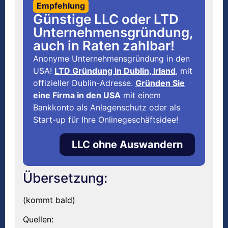
Empfehlung
Günstige LLC oder LTD
Unternehmensgründung,
auch in Raten zahlbar!
Anonyme Unternehmensgründung in den
USA!
LTD Gründung in Dublin, Irland
, mit
offizieller Dublin-Adresse.
Gründen Sie
eine Firma in den USA
mit einem
Bankkonto als Anlagenschutz oder als
Start-up für Ihre Onlinegeschäftsidee!
LLC ohne Auswandern
Übersetzung:
(kommt bald)
Quellen: