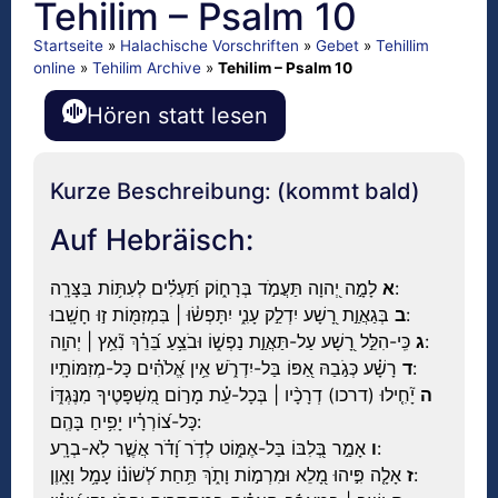
Tehilim – Psalm 10
Startseite
»
Halachische Vorschriften
»
Gebet
»
Tehillim
online
»
Tehilim Archive
»
Tehilim – Psalm 10
Hören statt lesen
Kurze Beschreibung: (kommt bald)
Auf Hebräisch:
לָמָ֣ה יְ֭הוָה תַּעֲמֹ֣ד בְּרָח֑וֹק תַּ֝עְלִ֗ים לְעִתּ֥וֹת בַּצָּרָֽה:
א
בְּגַאֲוַ֣ת רָ֭שָׁע יִדְלַ֣ק עָנִ֑י יִתָּפְשׂ֓וּ | בִּמְזִמּ֖וֹת ז֣וּ חָשָֽׁבוּ:
ב
כִּֽי-הִלֵּ֣ל רָ֭שָׁע עַל-תַּאֲוַ֣ת נַפְשׁ֑וֹ וּבֹצֵ֥עַ בֵּ֝רֵ֗ךְ נִ֘אֵ֥ץ | יְהוָֽה:
ג
רָשָׁ֗ע כְּגֹ֣בַהּ אַ֭פּוֹ בַּל-יִדְרֹ֑שׁ אֵ֥ין אֱ֝לֹהִ֗ים כָּל-מְזִמּוֹתָֽיו:
ד
ה
יָ֘חִ֤ילוּ (דרכו) דְרָכָ֨יו | בְּכָל-עֵ֗ת מָר֣וֹם מִ֭שְׁפָּטֶיךָ מִנֶּגְדּ֑וֹ
כָּל-צ֝וֹרְרָ֗יו יָפִ֥יחַ בָּהֶֽם:
אָמַ֣ר בְּ֭לִבּוֹ בַּל-אֶמּ֑וֹט לְדֹ֥ר וָ֝דֹ֗ר אֲשֶׁ֣ר לֹֽא-בְרָֽע:
ו
אָלָ֤ה פִּ֣יהוּ מָ֭לֵא וּמִרְמ֣וֹת וָתֹ֑ךְ תַּ֥חַת לְ֝שׁוֹנ֗וֹ עָמָ֥ל וָאָֽוֶן:
ז