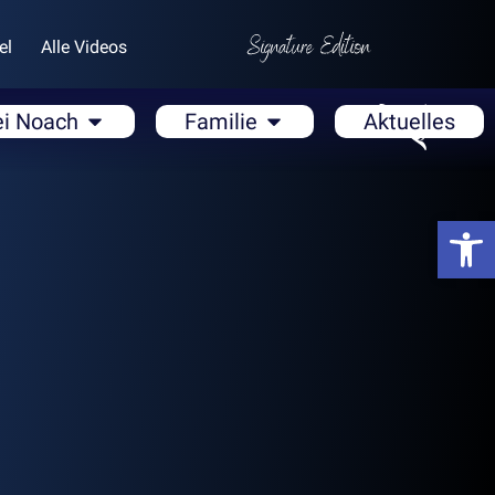
el
Alle Videos
ei Noach
Familie
Aktuelles
Open