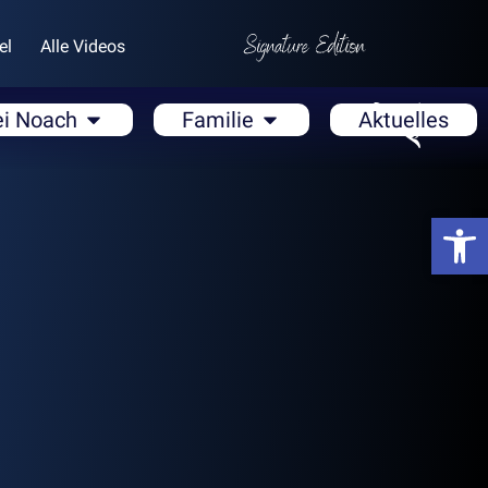
el
Alle Videos
ei Noach
Familie
Aktuelles
Open