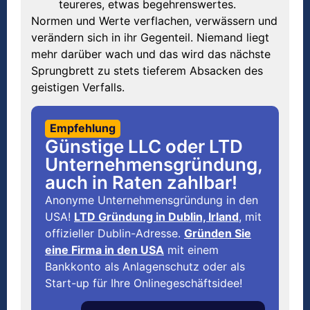
teureres, etwas begehrenswertes.
Normen und Werte verflachen, verwässern und
verändern sich in ihr Gegenteil. Niemand liegt
mehr darüber wach und das wird das nächste
Sprungbrett zu stets tieferem Absacken des
geistigen Verfalls.
Empfehlung
Günstige LLC oder LTD
Unternehmensgründung,
auch in Raten zahlbar!
Anonyme Unternehmensgründung in den
USA!
LTD Gründung in Dublin, Irland
, mit
offizieller Dublin-Adresse.
Gründen Sie
eine Firma in den USA
mit einem
Bankkonto als Anlagenschutz oder als
Start-up für Ihre Onlinegeschäftsidee!