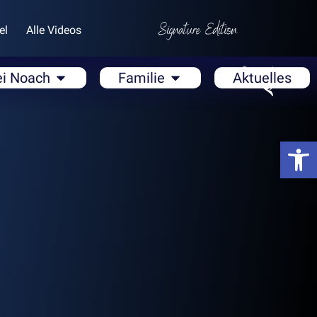
el
Alle Videos
ei Noach
Familie
Aktuelles
Open