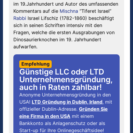
im 19.Jahrhundert und Autor des umfassenden
Kommentars auf die
Mischna
“Tiferet Israel”
Rabbi
Israel Lifschiz (1782-1860) beschäftigt
sich in seinen Schriften intensiv mit den
Fragen, welche die ersten Ausgrabungen von
Dinosaurierknochen im 19. Jahrhundert
aufwarfen.
Empfehlung
Günstige LLC oder LTD
Unternehmensgründung,
auch in Raten zahlbar!
Anonyme Unternehmensgründung in den
USA!
LTD Gründung in Dublin, Irland
, mit
offizieller Dublin-Adresse.
Gründen Sie
eine Firma in den USA
mit einem
Bankkonto als Anlagenschutz oder als
Start-up für Ihre Onlinegeschäftsidee!