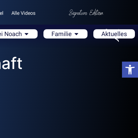
el
Alle Videos
ei Noach
Familie
Aktuelles
aft
Open