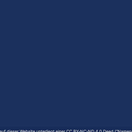
auf dieser Website unterliegt einer CC BY-NC-ND 4.0 Deed (“
Namens