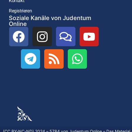
Kontakt
Registrieren
Soziale Kanäle von Judentum
Online
(CC BY-NC-ND) 2024 – 5784 von
Judentum.Online
– Das Material 