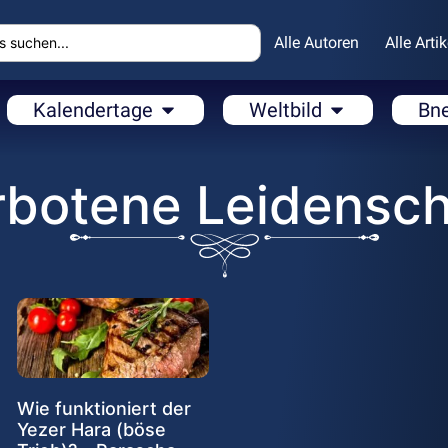
Alle Autoren
Alle Artik
Kalendertage
Weltbild
Bn
rbotene Leidensch
Wie funktioniert der
Yezer Hara (böse