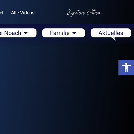
el
Alle Videos
ei Noach
Familie
Aktuelles
Open