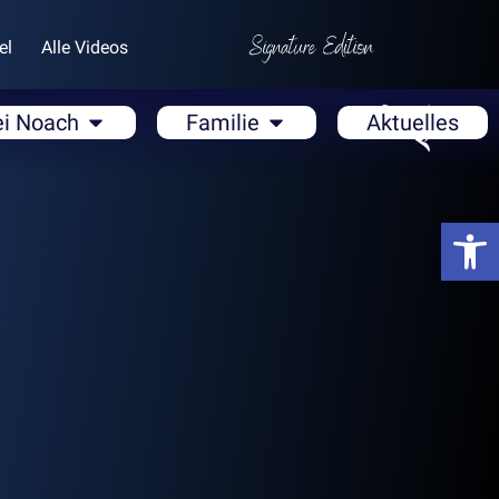
el
Alle Videos
ei Noach
Familie
Aktuelles
Open