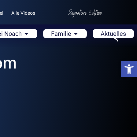
el
Alle Videos
ei Noach
Familie
Aktuelles
om
Open