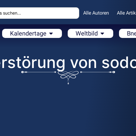
Alle Autoren
Alle Artik
Kalendertage
Weltbild
Bn
erstörung von sod