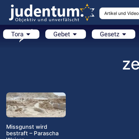
Tora
Gebet
Gesetz
z
Missgunst wird
bestraft – Parascha