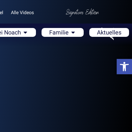
el
Alle Videos
ei Noach
Familie
Aktuelles
Open