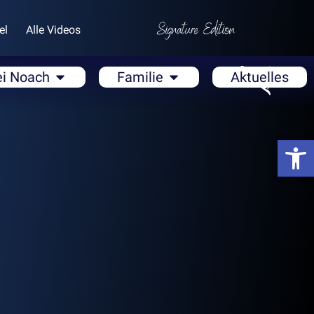
el
Alle Videos
ei Noach
Familie
Aktuelles
Open