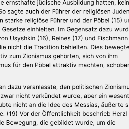
e ernsthafte jüdische Ausbildung hatten, kei
o sagte auch der Führer der religiösen Juden
starke religiöse Führer und der Pöbel (15) u
e Gesetze einhielten. Im Gegensatz dazu wurd
n Usyshkin (16), Reines (17) und Fischmann 
ie nicht die Tradition behielten. Dies bewegte
sitiv zum Zionismus gehörten, sich von ihm
mus für den Pöbel attraktiv machten, schobe
den dazu veranlasste, den politischen Zionism
zwar nicht verkündet wurde, aber ein wesent
ubte nicht an die Idee des Messias, äußerte s
e. (19) Vor der Öffentlichkeit beschrieb Herzl
ale Bewegung, die gebildet wurde, um die