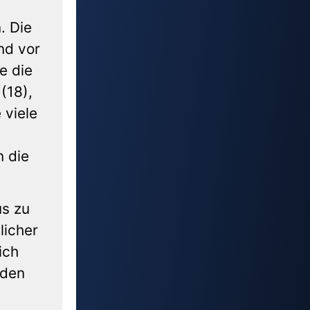
n
. Die
nd vor
e die
(18),
 viele
n die
us zu
licher
ich
 den