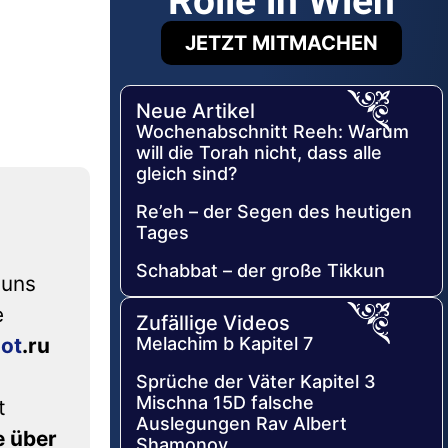
Rolle in Wien
JETZT MITMACHEN
Neue Artikel
Wochenabschnitt Reeh: Warum
will die Torah nicht, dass alle
gleich sind?
Re’eh – der Segen des heutigen
Tages
Schabbat – der große Tikkun
 uns
e
Zufällige Videos
dot
.ru
Melachim b Kapitel 7
Sprüche der Väter Kapitel 3
Mischna 15D falsche
t
Auslegungen Rav Albert
e über
Shamonov