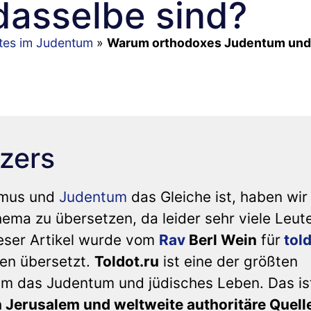
dasselbe sind?
ntes im Judentum
»
Warum orthodoxes Judentum und
zers
smus und
Judentum
das Gleiche ist, haben wir
ema zu übersetzen, da leider sehr viele Leut
ieser Artikel wurde vom
Rav
Berl Wein
für
tol
en übersetzt.
Toldot.ru
ist eine der größten
um das Judentum und jüdisches Leben. Das is
n Jerusalem und weltweite authoritäre Quell