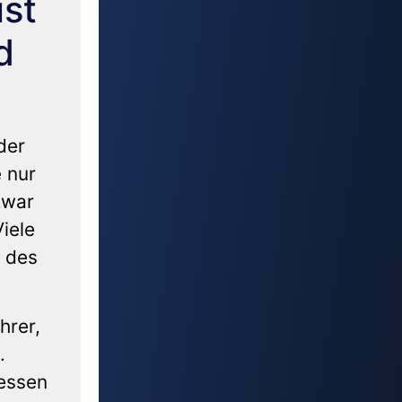
ist
d
der
e nur
zwar
iele
e des
hrer,
.
gessen