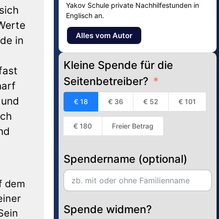
Yakov Schule private Nachhilfestunden in
sich
Englisch an.
 Werte
Alles vom Autor
de in
Kleine Spende für die
fast
Seitenbetreiber?
harf
 und
€ 18
€ 36
€ 52
€ 101
ich
€ 180
Freier Betrag
und
Spendername (optional)
uf dem
einer
Spende widmen?
Sein