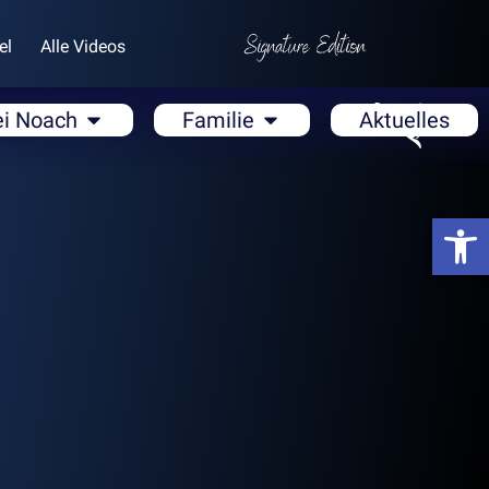
el
Alle Videos
ei Noach
Familie
Aktuelles
Open