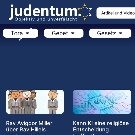
Tora
Gebet
Gesetz
Rav Avigdor Miller
Kann KI eine religiöse
über Rav Hillels
Entscheidung