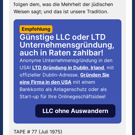
folgen dem, was die Mehrheit der jüdischen
Weisen sagt; und das ist unsere Tradition.
Empfehlung
Günstige LLC oder LTD
Unternehmensgründung,
auch in Raten zahlbar!
Anonyme Unternehmensgründung in den
USA!
LTD Gründung in Dublin, Irland
, mit
offizieller Dublin-Adresse.
Gründen Sie
eine Firma in den USA
mit einem
Bankkonto als Anlagenschutz oder als
Start-up für Ihre Onlinegeschäftsidee!
LLC ohne Auswandern
TAPE # 77 (Juli 1975)