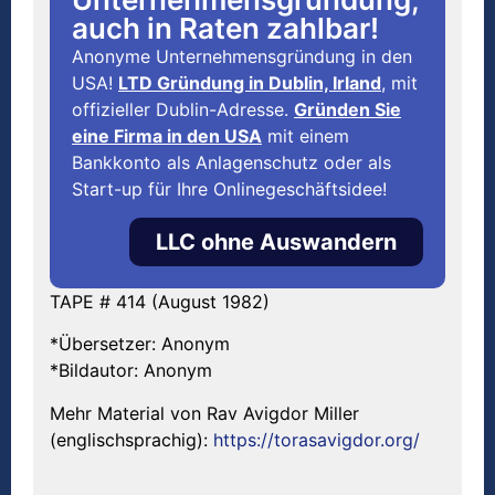
auch in Raten zahlbar!
Anonyme Unternehmensgründung in den
USA!
LTD Gründung in Dublin, Irland
, mit
offizieller Dublin-Adresse.
Gründen Sie
eine Firma in den USA
mit einem
Bankkonto als Anlagenschutz oder als
Start-up für Ihre Onlinegeschäftsidee!
LLC ohne Auswandern
TAPE # 414 (August 1982)
*Übersetzer: Anonym
*Bildautor: Anonym
Mehr Material von Rav Avigdor Miller
(englischsprachig):
https://torasavigdor.org/