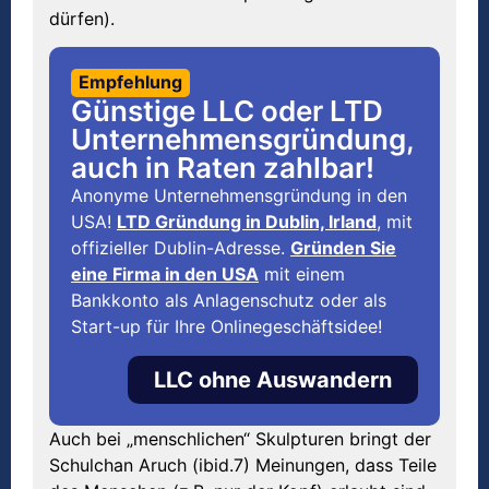
dürfen).
Empfehlung
Günstige LLC oder LTD
Unternehmensgründung,
auch in Raten zahlbar!
Anonyme Unternehmensgründung in den
USA!
LTD Gründung in Dublin, Irland
, mit
offizieller Dublin-Adresse.
Gründen Sie
eine Firma in den USA
mit einem
Bankkonto als Anlagenschutz oder als
Start-up für Ihre Onlinegeschäftsidee!
LLC ohne Auswandern
Auch bei „menschlichen“ Skulpturen bringt der
Schulchan Aruch (ibid.7) Meinungen, dass Teile